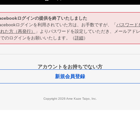
acebookログインの提供を終了いたしました
acebookログインを利用されていた方は、お手数ですが、「
パスワード
忘れた方（再発行）
」よりパスワードを設定していただき、メールアド
スでのログインをお願いいたします。（
詳細
）
アカウントをお持ちでない方
新規会員登録
Copyright 2026 Ame Kaze Taiyo, Inc.