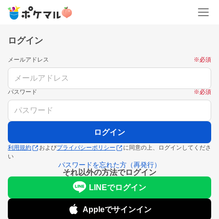
ログイン
メールアドレス
※必須
パスワード
※必須
ログイン
利用規約
および
プライバシーポリシー
に同意の上、
ログインしてくださ
い
パスワードを忘れた方（再発行）
それ以外の方法でログイン
LINEでログイン
Appleでサインイン