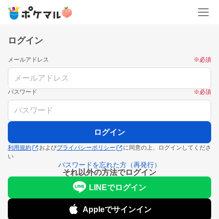
ログイン
メールアドレス
※必須
パスワード
※必須
ログイン
利用規約
および
プライバシーポリシー
に同意の上、
ログインしてくださ
い
パスワードを忘れた方（再発行）
それ以外の方法でログイン
LINEでログイン
Appleでサインイン