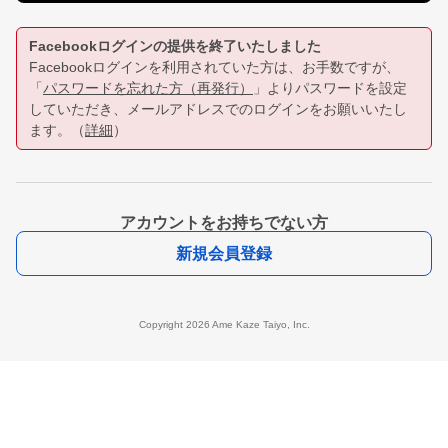
Facebookログインの提供を終了いたしました
Facebookログインを利用されていた方は、お手数ですが、
「
パスワードを忘れた方（再発行）
」よりパスワードを設定
していただき、メールアドレスでのログインをお願いいたし
ます。（
詳細
）
アカウントをお持ちでない方
新規会員登録
Copyright 2026 Ame Kaze Taiyo, Inc.