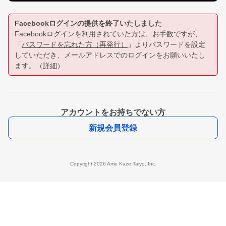
Facebookログインの提供を終了いたしました
Facebookログインを利用されていた方は、お手数ですが、
「
パスワードを忘れた方（再発行）
」よりパスワードを設定
していただき、メールアドレスでのログインをお願いいたし
ます。（
詳細
）
アカウントをお持ちでない方
新規会員登録
Copyright 2026 Ame Kaze Taiyo, Inc.