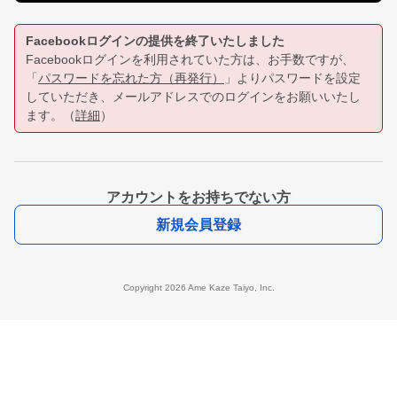
Facebookログインの提供を終了いたしました
Facebookログインを利用されていた方は、お手数ですが、
「
パスワードを忘れた方（再発行）
」よりパスワードを設定
していただき、メールアドレスでのログインをお願いいたし
ます。（
詳細
）
アカウントをお持ちでない方
新規会員登録
Copyright 2026 Ame Kaze Taiyo, Inc.