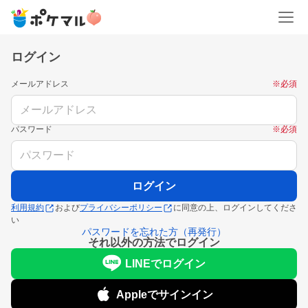
ログイン
メールアドレス
※必須
パスワード
※必須
ログイン
利用規約
および
プライバシーポリシー
に同意の上、
ログインしてくださ
い
パスワードを忘れた方（再発行）
それ以外の方法でログイン
LINEでログイン
Appleでサインイン