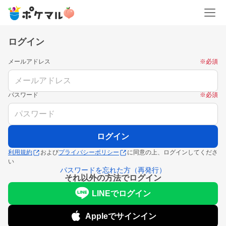
ログイン
メールアドレス
※必須
パスワード
※必須
ログイン
利用規約
および
プライバシーポリシー
に同意の上、
ログインしてくださ
い
パスワードを忘れた方（再発行）
それ以外の方法でログイン
LINEでログイン
Appleでサインイン