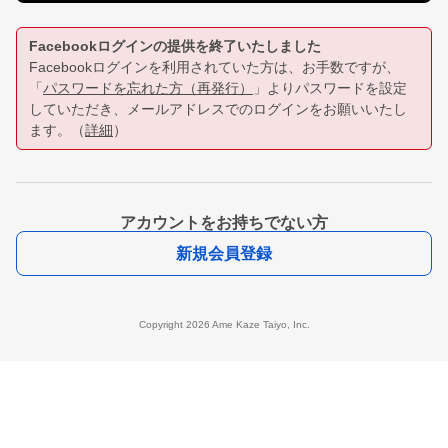
Facebookログインの提供を終了いたしました
Facebookログインを利用されていた方は、お手数ですが、
「
パスワードを忘れた方（再発行）
」よりパスワードを設定
していただき、メールアドレスでのログインをお願いいたし
ます。（
詳細
）
アカウントをお持ちでない方
新規会員登録
Copyright 2026 Ame Kaze Taiyo, Inc.