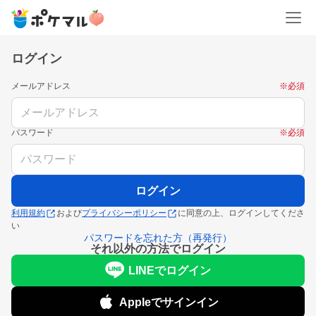
ログイン
メールアドレス
※必須
パスワード
※必須
ログイン
利用規約
および
プライバシーポリシー
に同意の上、
ログインしてくださ
い
パスワードを忘れた方（再発行）
それ以外の方法でログイン
LINEでログイン
Appleでサインイン