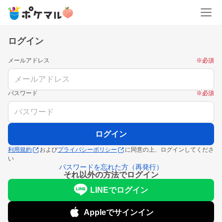
ログイン
メールアドレス
※必須
パスワード
※必須
ログイン
利用規約
および
プライバシーポリシー
に同意の上、
ログインしてくださ
い
パスワードを忘れた方（再発行）
それ以外の方法でログイン
LINEでログイン
Appleでサインイン