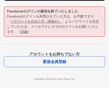
Facebookログインの提供を終了いたしました
Facebookログインを利用されていた方は、お手数ですが、
「
パスワードを忘れた方（再発行）
」よりパスワードを設定
していただき、メールアドレスでのログインをお願いいたし
ます。（
詳細
）
アカウントをお持ちでない方
新規会員登録
Copyright 2026 Ame Kaze Taiyo, Inc.