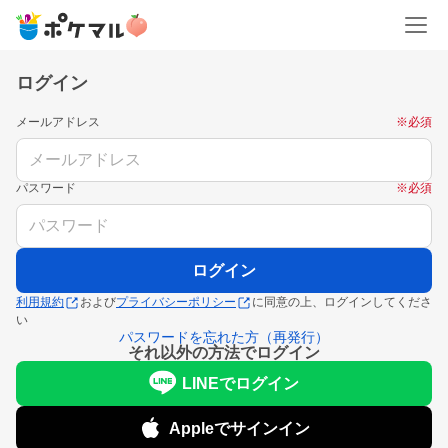
ログイン
メールアドレス
※必須
パスワード
※必須
ログイン
利用規約
および
プライバシーポリシー
に同意の上、
ログインしてくださ
い
パスワードを忘れた方（再発行）
それ以外の方法でログイン
LINEでログイン
Appleでサインイン