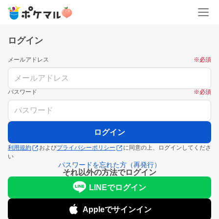
ログイン
メールアドレス
※必須
パスワード
※必須
ログイン
利用規約
および
プライバシーポリシー
に同意の上、
ログインしてくださ
い
パスワードを忘れた方（再発行）
それ以外の方法でログイン
LINEでログイン
Appleでサインイン