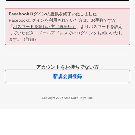
Facebookログインの提供を終了いたしました
Facebookログインを利用されていた方は、お手数ですが、
「
パスワードを忘れた方（再発行）
」よりパスワードを設定
していただき、メールアドレスでのログインをお願いいたし
ます。（
詳細
）
アカウントをお持ちでない方
新規会員登録
Copyright 2026 Ame Kaze Taiyo, Inc.