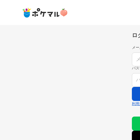
ロ
メー
パス
利用