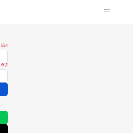
※必須
※必須