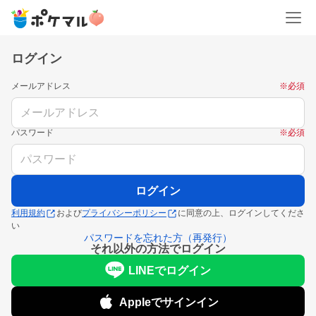
ログイン
メールアドレス
※必須
パスワード
※必須
ログイン
利用規約
および
プライバシーポリシー
に同意の上、
ログインしてくださ
い
パスワードを忘れた方（再発行）
それ以外の方法でログイン
LINEでログイン
Appleでサインイン