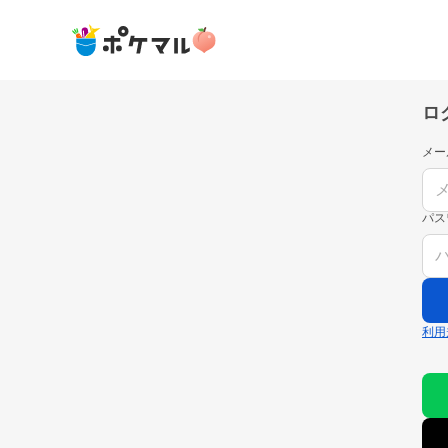
ロ
メー
パス
利用