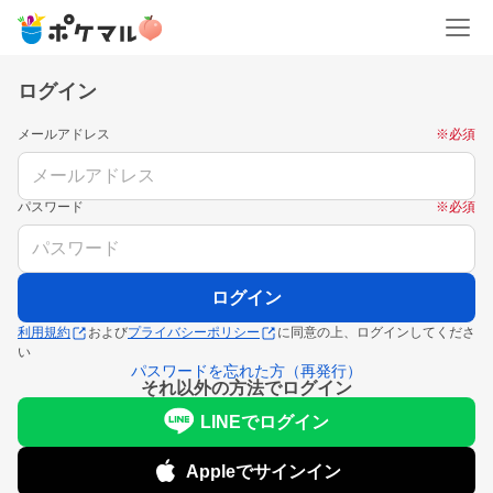
ログイン
メールアドレス
※必須
パスワード
※必須
ログイン
利用規約
および
プライバシーポリシー
に同意の上、
ログインしてくださ
い
パスワードを忘れた方（再発行）
それ以外の方法でログイン
LINEでログイン
Appleでサインイン