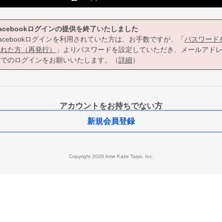
acebookログインの提供を終了いたしました
acebookログインを利用されていた方は、お手数ですが、「
パスワード
忘れた方（再発行）
」よりパスワードを設定していただき、メールアド
スでのログインをお願いいたします。（
詳細
）
アカウントをお持ちでない方
新規会員登録
Copyright 2026 Ame Kaze Taiyo, Inc.