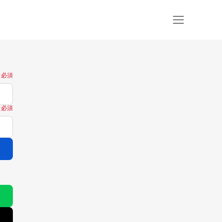
※必須
※必須