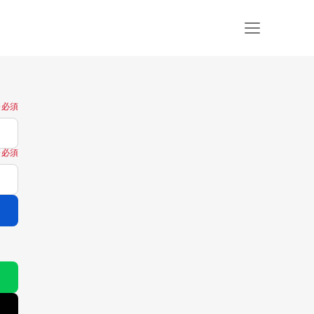
※必須
※必須