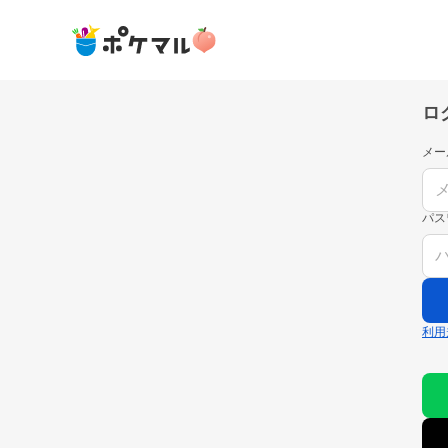
ロ
メー
パス
利用