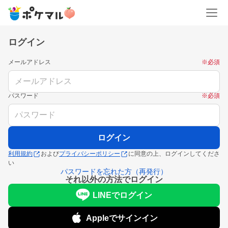
ログイン
メールアドレス
※必須
パスワード
※必須
ログイン
利用規約
および
プライバシーポリシー
に同意の上、
ログインしてくださ
い
パスワードを忘れた方（再発行）
それ以外の方法でログイン
LINEでログイン
Appleでサインイン