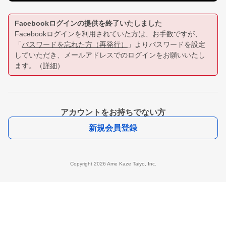
Facebookログインの提供を終了いたしました
Facebookログインを利用されていた方は、お手数ですが、
「
パスワードを忘れた方（再発行）
」よりパスワードを設定
していただき、メールアドレスでのログインをお願いいたし
ます。（
詳細
）
アカウントをお持ちでない方
新規会員登録
Copyright 2026 Ame Kaze Taiyo, Inc.