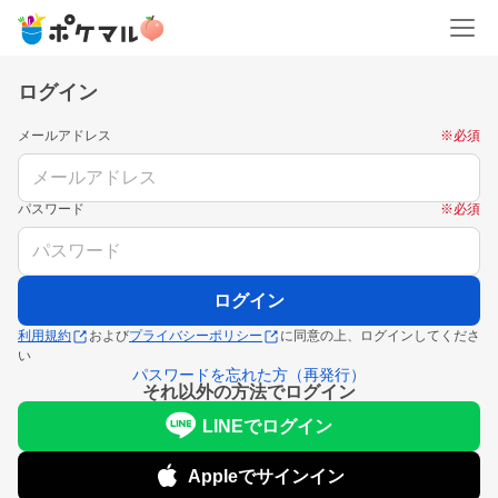
ログイン
メールアドレス
※必須
パスワード
※必須
ログイン
利用規約
および
プライバシーポリシー
に同意の上、
ログインしてくださ
い
パスワードを忘れた方（再発行）
それ以外の方法でログイン
LINEでログイン
Appleでサインイン