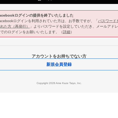
acebookログインの提供を終了いたしました
acebookログインを利用されていた方は、お手数ですが、「
パスワード
忘れた方（再発行）
」よりパスワードを設定していただき、メールアド
スでのログインをお願いいたします。（
詳細
）
アカウントをお持ちでない方
新規会員登録
Copyright 2026 Ame Kaze Taiyo, Inc.