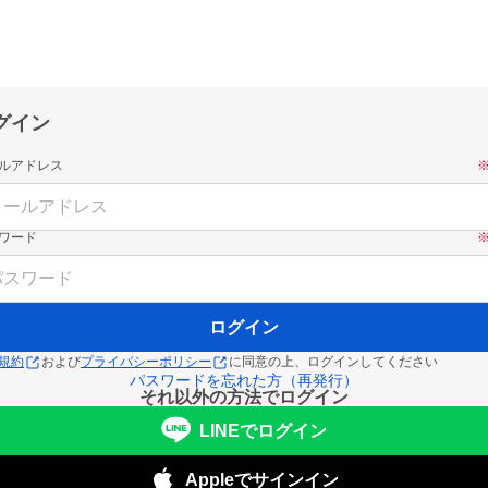
グイン
ルアドレス
ワード
ログイン
規約
および
プライバシーポリシー
に同意の上、
ログインしてください
パスワードを忘れた方（再発行）
それ以外の方法でログイン
LINEでログイン
Appleでサインイン