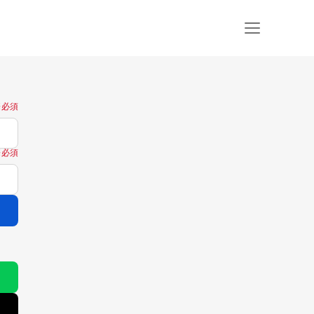
※必須
※必須