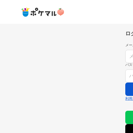
ロ
メー
パス
利用