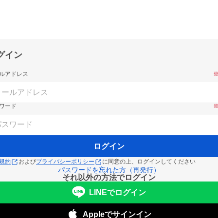
グイン
ルアドレス
ワード
ログイン
規約
および
プライバシーポリシー
に同意の上、
ログインしてください
パスワードを忘れた方（再発行）
それ以外の方法でログイン
LINEでログイン
Appleでサインイン