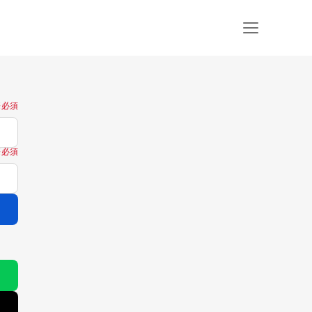
※必須
※必須