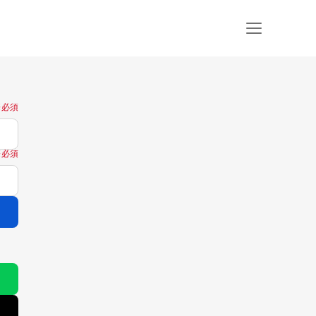
※必須
※必須