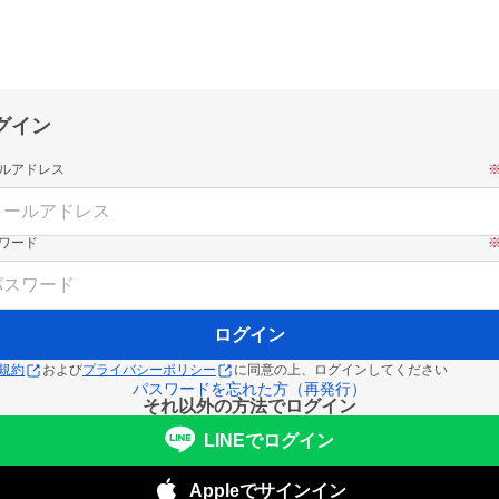
グイン
ルアドレス
ワード
ログイン
規約
および
プライバシーポリシー
に同意の上、
ログインしてください
パスワードを忘れた方（再発行）
それ以外の方法でログイン
LINEでログイン
Appleでサインイン