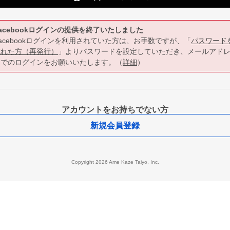
acebookログインの提供を終了いたしました
acebookログインを利用されていた方は、お手数ですが、「
パスワード
忘れた方（再発行）
」よりパスワードを設定していただき、メールアド
スでのログインをお願いいたします。（
詳細
）
アカウントをお持ちでない方
新規会員登録
Copyright 2026 Ame Kaze Taiyo, Inc.