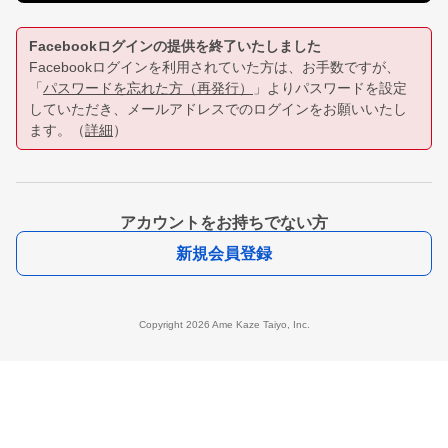
Facebookログインの提供を終了いたしました
Facebookログインを利用されていた方は、お手数ですが、
「
パスワードを忘れた方（再発行）
」よりパスワードを設定
していただき、メールアドレスでのログインをお願いいたし
ます。（
詳細
）
アカウントをお持ちでない方
新規会員登録
Copyright 2026 Ame Kaze Taiyo, Inc.