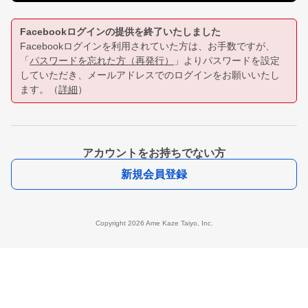
Facebookログインの提供を終了いたしました
Facebookログインを利用されていた方は、お手数ですが、
「
パスワードを忘れた方（再発行）
」よりパスワードを設定
していただき、メールアドレスでのログインをお願いいたし
ます。（
詳細
）
アカウントをお持ちでない方
新規会員登録
Copyright 2026 Ame Kaze Taiyo, Inc.