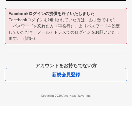
Facebookログインの提供を終了いたしました
Facebookログインを利用されていた方は、お手数ですが、
「
パスワードを忘れた方（再発行）
」よりパスワードを設定
していただき、メールアドレスでのログインをお願いいたし
ます。（
詳細
）
アカウントをお持ちでない方
新規会員登録
Copyright 2026 Ame Kaze Taiyo, Inc.