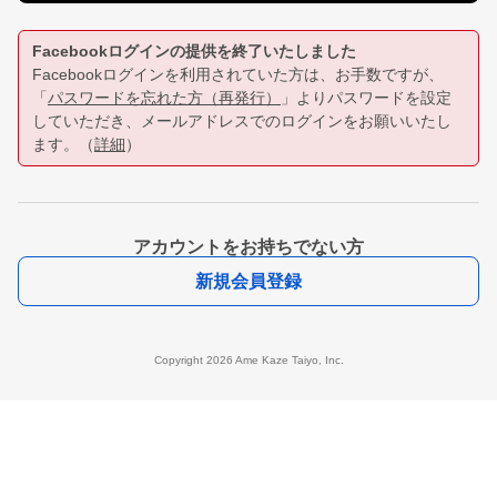
Facebookログインの提供を終了いたしました
Facebookログインを利用されていた方は、お手数ですが、
「
パスワードを忘れた方（再発行）
」よりパスワードを設定
していただき、メールアドレスでのログインをお願いいたし
ます。（
詳細
）
アカウントをお持ちでない方
新規会員登録
Copyright 2026 Ame Kaze Taiyo, Inc.