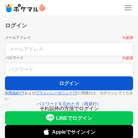
ログイン
メールアドレス
※必須
パスワード
※必須
ログイン
利用規約
および
プライバシーポリシー
に同意の上、
ログインしてくださ
い
パスワードを忘れた方（再発行）
それ以外の方法でログイン
LINEでログイン
Appleでサインイン