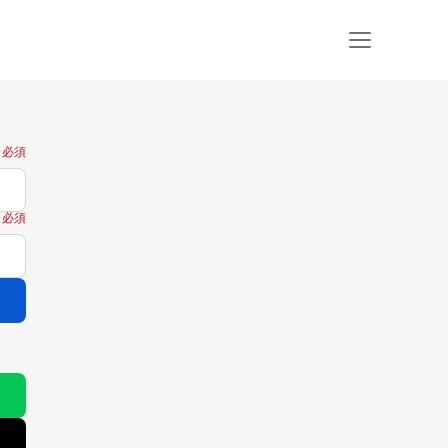
※必須
※必須