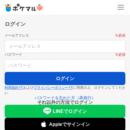
ログイン
メールアドレス
※必須
パスワード
※必須
ログイン
利用規約
および
プライバシーポリシー
に同意の上、
ログインしてくださ
い
パスワードを忘れた方（再発行）
それ以外の方法でログイン
LINEでログイン
Appleでサインイン