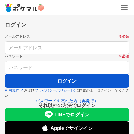
ログイン
メールアドレス
※必須
パスワード
※必須
ログイン
利用規約
および
プライバシーポリシー
に同意の上、
ログインしてくださ
い
パスワードを忘れた方（再発行）
それ以外の方法でログイン
LINEでログイン
Appleでサインイン