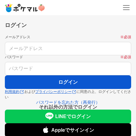
ログイン
メールアドレス
※必須
パスワード
※必須
ログイン
利用規約
および
プライバシーポリシー
に同意の上、
ログインしてくださ
い
パスワードを忘れた方（再発行）
それ以外の方法でログイン
LINEでログイン
Appleでサインイン