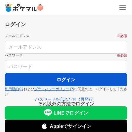
ログイン
メールアドレス
※必須
パスワード
※必須
ログイン
利用規約
および
プライバシーポリシー
に同意の上、
ログインしてくださ
い
パスワードを忘れた方（再発行）
それ以外の方法でログイン
LINEでログイン
Appleでサインイン