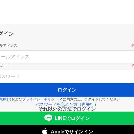
グイン
ルアドレス
ワード
ログイン
規約
および
プライバシーポリシー
に同意の上、
ログインしてください
パスワードを忘れた方（再発行）
それ以外の方法でログイン
LINEでログイン
Appleでサインイン