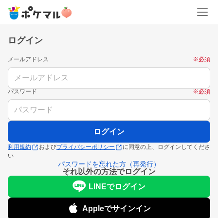
ログイン
メールアドレス
※必須
パスワード
※必須
ログイン
利用規約
および
プライバシーポリシー
に同意の上、
ログインしてくださ
い
パスワードを忘れた方（再発行）
それ以外の方法でログイン
LINEでログイン
Appleでサインイン