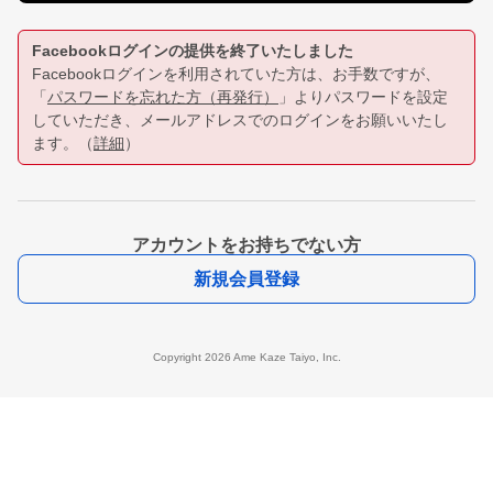
Facebookログインの提供を終了いたしました
Facebookログインを利用されていた方は、お手数ですが、
「
パスワードを忘れた方（再発行）
」よりパスワードを設定
していただき、メールアドレスでのログインをお願いいたし
ます。（
詳細
）
アカウントをお持ちでない方
新規会員登録
Copyright 2026 Ame Kaze Taiyo, Inc.