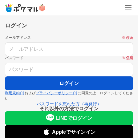
ログイン
メールアドレス
※必須
パスワード
※必須
ログイン
利用規約
および
プライバシーポリシー
に同意の上、
ログインしてくださ
い
パスワードを忘れた方（再発行）
それ以外の方法でログイン
LINEでログイン
Appleでサインイン