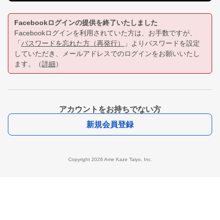
Facebookログインの提供を終了いたしました
Facebookログインを利用されていた方は、お手数ですが、
「
パスワードを忘れた方（再発行）
」よりパスワードを設定
していただき、メールアドレスでのログインをお願いいたし
ます。（
詳細
）
アカウントをお持ちでない方
新規会員登録
Copyright 2026 Ame Kaze Taiyo, Inc.