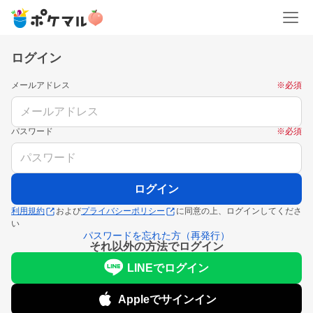
ログイン
メールアドレス
※必須
パスワード
※必須
ログイン
利用規約
および
プライバシーポリシー
に同意の上、
ログインしてくださ
い
パスワードを忘れた方（再発行）
それ以外の方法でログイン
LINEでログイン
Appleでサインイン