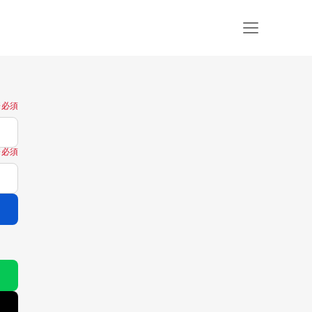
※必須
※必須