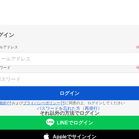
グイン
ルアドレス
ワード
ログイン
規約
および
プライバシーポリシー
に同意の上、
ログインしてください
パスワードを忘れた方（再発行）
それ以外の方法でログイン
LINEでログイン
Appleでサインイン