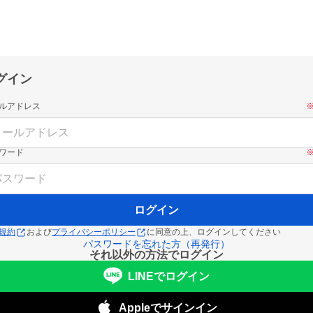
グイン
ルアドレス
ワード
ログイン
規約
および
プライバシーポリシー
に同意の上、
ログインしてください
パスワードを忘れた方（再発行）
それ以外の方法でログイン
LINEでログイン
Appleでサインイン