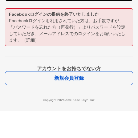
Facebookログインの提供を終了いたしました
Facebookログインを利用されていた方は、お手数ですが、
「
パスワードを忘れた方（再発行）
」よりパスワードを設定
していただき、メールアドレスでのログインをお願いいたし
ます。（
詳細
）
アカウントをお持ちでない方
新規会員登録
Copyright 2026 Ame Kaze Taiyo, Inc.