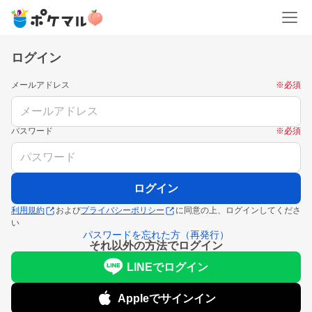
ログイン
メールアドレス
※必須
パスワード
※必須
ログイン
利用規約
および
プライバシーポリシー
に同意の上、
ログインしてくださ
い
パスワードを忘れた方（再発行）
それ以外の方法でログイン
LINEでログイン
Appleでサインイン