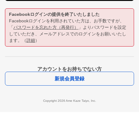
Facebookログインの提供を終了いたしました
Facebookログインを利用されていた方は、お手数ですが、
「
パスワードを忘れた方（再発行）
」よりパスワードを設定
していただき、メールアドレスでのログインをお願いいたし
ます。（
詳細
）
アカウントをお持ちでない方
新規会員登録
Copyright 2026 Ame Kaze Taiyo, Inc.