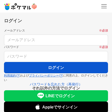
ログイン
メールアドレス
※必須
パスワード
※必須
ログイン
利用規約
および
プライバシーポリシー
に同意の上、
ログインしてくださ
い
パスワードを忘れた方（再発行）
それ以外の方法でログイン
LINEでログイン
Appleでサインイン