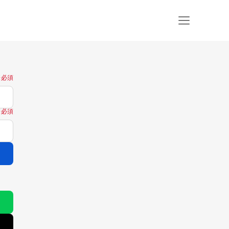
※必須
※必須