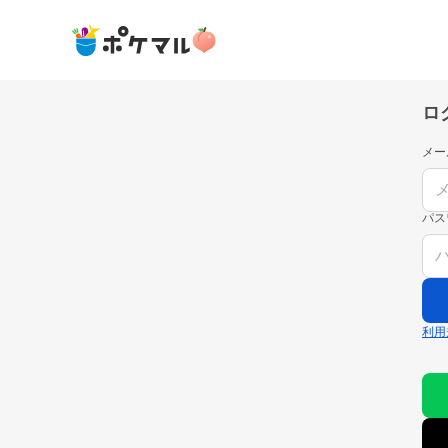
ロ
メー
パス
利用