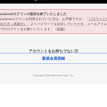
acebookログインの提供を終了いたしました
acebookログインを利用されていた方は、お手数ですが、「
パスワード
忘れた方（再発行）
」よりパスワードを設定していただき、メールアド
スでのログインをお願いいたします。（
詳細
）
アカウントをお持ちでない方
新規会員登録
Copyright 2026 Ame Kaze Taiyo, Inc.