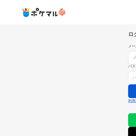
ロ
メー
パス
利用