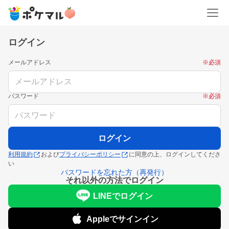
ログイン
メールアドレス
※必須
パスワード
※必須
ログイン
利用規約
および
プライバシーポリシー
に同意の上、
ログインしてくださ
い
パスワードを忘れた方（再発行）
それ以外の方法でログイン
LINEでログイン
Appleでサインイン