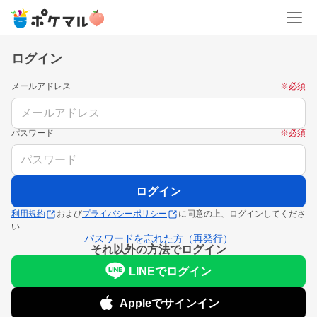
ログイン
メールアドレス
※必須
パスワード
※必須
ログイン
利用規約
および
プライバシーポリシー
に同意の上、
ログインしてくださ
い
パスワードを忘れた方（再発行）
それ以外の方法でログイン
LINEでログイン
Appleでサインイン