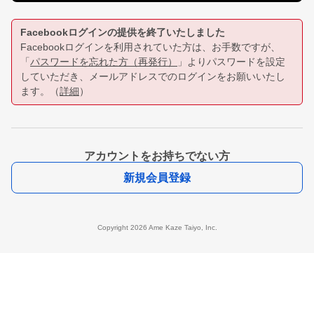
Facebookログインの提供を終了いたしました
Facebookログインを利用されていた方は、お手数ですが、
「
パスワードを忘れた方（再発行）
」よりパスワードを設定
していただき、メールアドレスでのログインをお願いいたし
ます。（
詳細
）
アカウントをお持ちでない方
新規会員登録
Copyright 2026 Ame Kaze Taiyo, Inc.