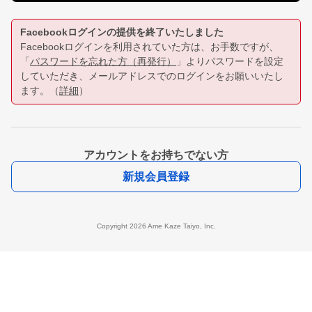
Facebookログインの提供を終了いたしました
Facebookログインを利用されていた方は、お手数ですが、
「
パスワードを忘れた方（再発行）
」よりパスワードを設定
していただき、メールアドレスでのログインをお願いいたし
ます。（
詳細
）
アカウントをお持ちでない方
新規会員登録
Copyright 2026 Ame Kaze Taiyo, Inc.