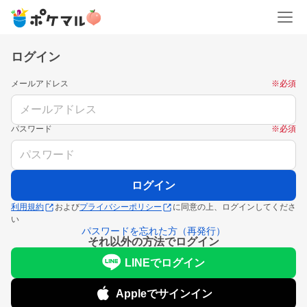
ログイン
メールアドレス
※必須
パスワード
※必須
ログイン
利用規約
および
プライバシーポリシー
に同意の上、
ログインしてくださ
い
パスワードを忘れた方（再発行）
それ以外の方法でログイン
LINEでログイン
Appleでサインイン