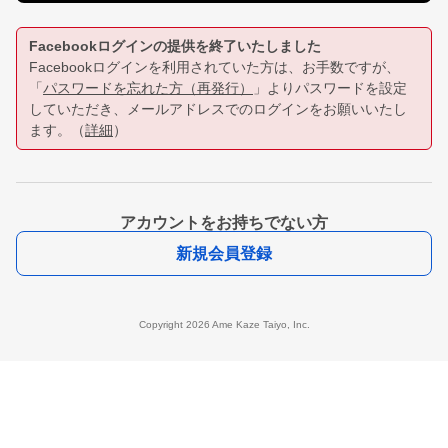
Facebookログインの提供を終了いたしました
Facebookログインを利用されていた方は、お手数ですが、
「
パスワードを忘れた方（再発行）
」よりパスワードを設定
していただき、メールアドレスでのログインをお願いいたし
ます。（
詳細
）
アカウントをお持ちでない方
新規会員登録
Copyright 2026 Ame Kaze Taiyo, Inc.